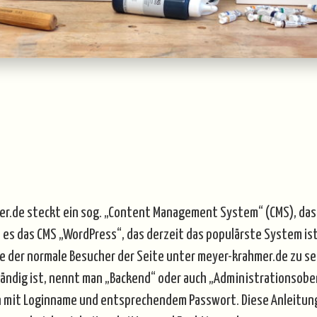
r.de steckt ein sog. „Content Management System“ (CMS), das 
st es das CMS „WordPress“, das derzeit das populärste System is
 die der normale Besucher der Seite unter meyer-krahmer.de zu
ständig ist, nennt man „Backend“ oder auch „Administrationsobe
in mit Loginname und entsprechendem Passwort. Diese Anleitun